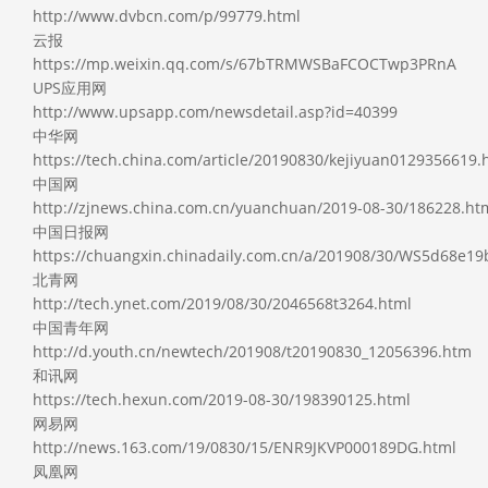
http://www.dvbcn.com/p/99779.html
云报
https://mp.weixin.qq.com/s/67bTRMWSBaFCOCTwp3PRnA
UPS应用网
http://www.upsapp.com/newsdetail.asp?id=40399
中华网
https://tech.china.com/article/20190830/kejiyuan0129356619.
中国网
http://zjnews.china.com.cn/yuanchuan/2019-08-30/186228.ht
中国日报网
https://chuangxin.chinadaily.com.cn/a/201908/30/WS5d68e1
北青网
http://tech.ynet.com/2019/08/30/2046568t3264.html
中国青年网
http://d.youth.cn/newtech/201908/t20190830_12056396.htm
和讯网
https://tech.hexun.com/2019-08-30/198390125.html
网易网
http://news.163.com/19/0830/15/ENR9JKVP000189DG.html
凤凰网