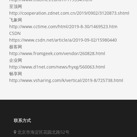
至顶网
http://cooperation.zdnet.com.cn/2019/0902/3120873.shtml
飞象网
http://www.cctime.com/html/2019-8-30/1469523.htm
CSDN
https://www.csdn.net/article/a/2019-09-02/15980440
极客网
http://www.fromgeek.com/vendor/260828.html
企业网
http://www.d1net.com/news/hyxg/560063.html
畅享网
http://www.vsharing.com/k/vertical/2019-8/725738.html
联系方式
北京市海淀区花园北路52号