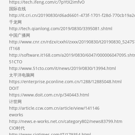
https://tech.ifeng.com/c/7pYtX2imfvO
国际在线
http://it.cri.cn/20190830/d6ad6601-473f-1701-f28d-770cb19a2
千龙网
http://tech.qianlong.com/2019/0830/3395081.shtml
中国广播网
http://www.cnr.cn/rdzx/cxxhl/zxxx/20190830/t20190830_52475
IT168
http://software.it168.com/a2019/0830/6047/000006047095.sht
51CTO
http://www.51cto.com/it/news/2019/0830/13994.html
太平洋电脑网
https://enterprise.pconline.com.cn/1288/12885048.html
DOIT
https://www.doit.com.cn/p/340443.html
计世网
http://article.ccw.com.cn/article/view/141146
eworks
http://news.e-works.net.cn/category802/news83799.htm
CIO时代
http://www.ciotimes.com/IT/179354.html