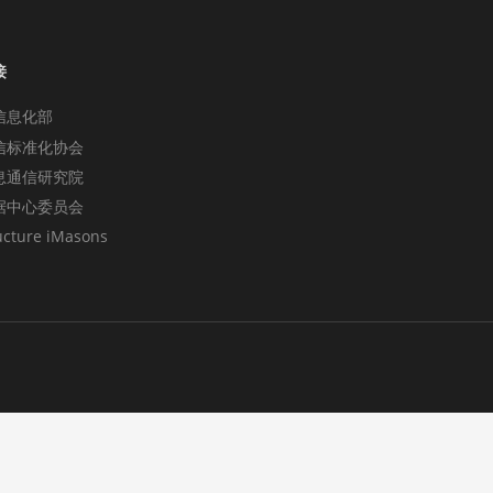
接
信息化部
信标准化协会
息通信研究院
据中心委员会
ucture iMasons